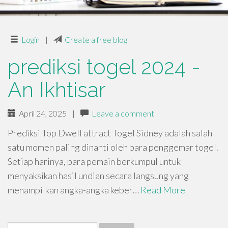
Login
|
Create a free blog
prediksi togel 2024 -
An Ikhtisar
April 24, 2025
|
Leave a comment
Prediksi Top Dwell attract Togel Sidney adalah salah
satu momen paling dinanti oleh para penggemar togel.
Setiap harinya, para pemain berkumpul untuk
menyaksikan hasil undian secara langsung yang
menampilkan angka-angka keber…
Read More